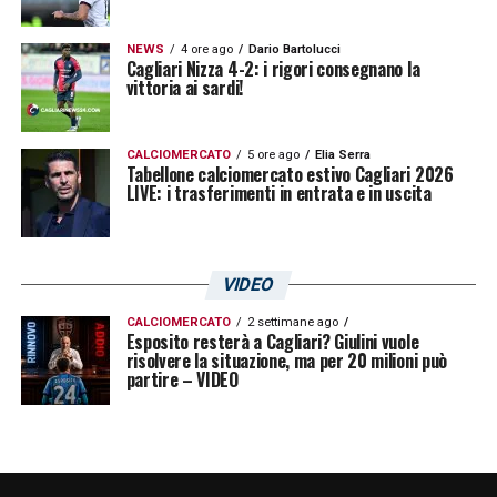
“dodicesimo uomo” sempre più forte e
presente. L’obiettivo è quello di trasformare
NEWS
4 ore ago
Dario Bartolucci
Cagliari Nizza 4-2: i rigori consegnano la
l’Unipol Domus in una vera e propria
vittoria ai sardi!
fortezza, dove il calore e il sostegno dei
tifosi possano spingere i giocatori a dare il
CALCIOMERCATO
5 ore ago
Elia Serra
Tabellone calciomercato estivo Cagliari 2026
massimo in ogni occasione.
LIVE: i trasferimenti in entrata e in uscita
L’onda lunga dell’entusiasmo continua a
gonfiarsi, e il Cagliari si prepara ad
VIDEO
affrontare la
Serie A
potendo contare su
CALCIOMERCATO
2 settimane ago
un supporto popolare di primissimo livello.
Esposito resterà a Cagliari? Giulini vuole
risolvere la situazione, ma per 20 milioni può
partire – VIDEO
LA PLAYLIST DELLE NOSTRE TOP NEWS