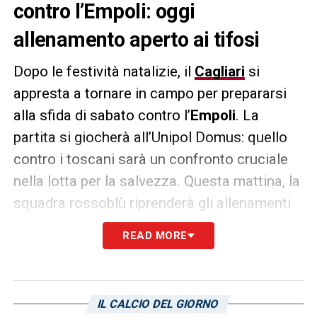
contro l’Empoli: oggi
allenamento aperto ai tifosi
Dopo le festività natalizie, il
Cagliari
si
appresta a tornare in campo per prepararsi
alla sfida di sabato contro l’
Empoli
. La
partita si giocherà all’Unipol Domus: quello
contro i toscani sarà un confronto cruciale
nella lotta per la salvezza. Questa mattina, la
squadra rossoblù riprenderà gli allenamenti
presso il CRAI Sport Center, con la sessione
READ MORE
aperta ai tifosi interessati. Per ulteriori
dettagli sull’accesso e per seguire
l’allenamento, si consiglia di consultare il sito
IL CALCIO DEL GIORNO
ufficiale del club.