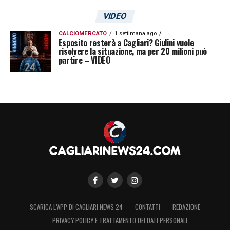
VIDEO
CALCIOMERCATO
1 settimana ago
Esposito resterà a Cagliari? Giulini vuole
risolvere la situazione, ma per 20 milioni può
partire – VIDEO
SCARICA L’APP DI CAGLIARI NEWS 24
CONTATTI
REDAZIONE
PRIVACY POLICY E TRATTAMENTO DEI DATI PERSONALI