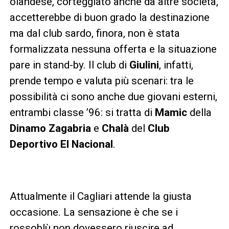
olandese, corteggiato anche da altre società,
accetterebbe di buon grado la destinazione
ma dal club sardo, finora, non è stata
formalizzata nessuna offerta e la situazione
pare in stand-by. Il club di
Giulini
, infatti,
prende tempo e valuta più scenari: tra le
possibilità ci sono anche due giovani esterni,
entrambi classe ’96: si tratta di
Mamic
della
Dinamo Zagabria
e
Chalà
del
Club
Deportivo El Nacional
.
Attualmente il Cagliari attende la giusta
occasione. La sensazione è che se i
rossoblù non dovessero riuscire ad