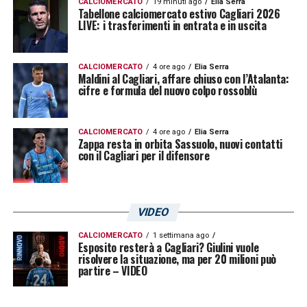
CALCIOMERCATO
19 minuti ago
Elia Serra
Tabellone calciomercato estivo Cagliari 2026
soprattutto per la sua capacità di reggere il
LIVE: i trasferimenti in entrata e in uscita
confronto fisico e di lavorare per il collettivo.
Pisacane valuta attentamente ogni scelta,
CALCIOMERCATO
4 ore ago
Elia Serra
Maldini al Cagliari, affare chiuso con l’Atalanta:
ma i numeri e l’impatto dell’attaccante
cifre e formula del nuovo colpo rossoblù
indicano chiaramente quanto il suo apporto
resti fondamentale nel cammino stagionale
CALCIOMERCATO
4 ore ago
Elia Serra
Zappa resta in orbita Sassuolo, nuovi contatti
dei rossoblù.
con il Cagliari per il difensore
LEGGI ANCHE:
Palestra Inter, spiraglio di
luce per i nerazzurri? Pronta una strategia:
VIDEO
le ultimissime
CALCIOMERCATO
1 settimana ago
Esposito resterà a Cagliari? Giulini vuole
risolvere la situazione, ma per 20 milioni può
LA PLAYLIST DELLE NOSTRE TOP NEWS
partire – VIDEO