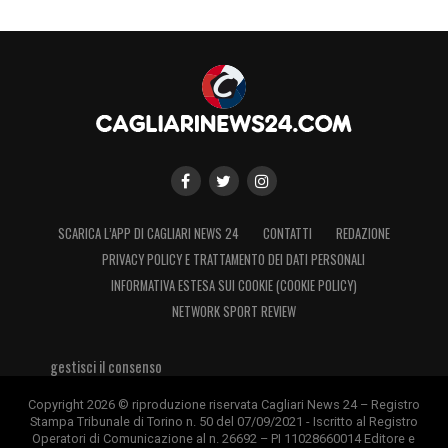
SCARICA L’APP DI CAGLIARI NEWS 24
CONTATTI
REDAZIONE
PRIVACY POLICY E TRATTAMENTO DEI DATI PERSONALI
INFORMATIVA ESTESA SUI COOKIE (COOKIE POLICY)
NETWORK SPORT REVIEW
gestisci il consenso
Copyright 2026 © riproduzione riservata Cagliari News 24 – Registro
Stampa Tribunale di Torino n. 50 del 07/09/2021 - Iscritto al Registro
Operatori di Comunicazione al n. 26692 – PI 11028660014 Editore e