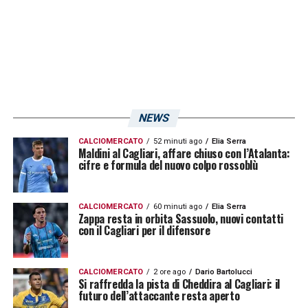
LEGGI LE NEWS RIGUARDANTI IL
PROSSIMO MATCH DI CAMPIONATO
LA PLAYLIST DELLE NOSTRE TOP NEWS
NEWS
CALCIOMERCATO
52 minuti ago
Elia Serra
Maldini al Cagliari, affare chiuso con l’Atalanta:
cifre e formula del nuovo colpo rossoblù
CALCIOMERCATO
60 minuti ago
Elia Serra
Zappa resta in orbita Sassuolo, nuovi contatti
con il Cagliari per il difensore
CALCIOMERCATO
2 ore ago
Dario Bartolucci
Si raffredda la pista di Cheddira al Cagliari: il
futuro dell’attaccante resta aperto