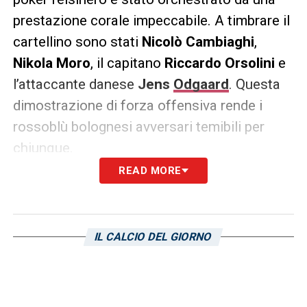
prestazione corale impeccabile. A timbrare il
cartellino sono stati
Nicolò Cambiaghi
,
Nikola Moro
, il capitano
Riccardo Orsolini
e
l’attaccante danese
Jens
Odgaard
. Questa
dimostrazione di forza offensiva rende i
rossoblù bolognesi avversari temibili per
chiunque.
READ MORE
La sfida della Domus non sarà solo un
confronto diretto per i tre punti, ma anche un
test sulla tenuta psicologica per la
IL CALCIO DEL GIORNO
formazione cagliaritana e un banco di prova
per confermare le ambizioni del
Bologna
in
vista della pausa.