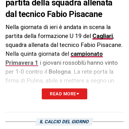
partita della squadra allenata
dal tecnico Fabio Pisacane
Nella giornata di ieri è andata in scena la
partita della formazione U 19 del
Cagliari
,
squadra allenata dal tecnico Fabio Pisacane.
Nella quinta giornata del
campionato
Primavera 1
i giovani rossoblù hanno vinto
per 1-0 contro il
Bologna
. La rete porta la
firma di Pulina, abile a mettere a segno un
tap in su assist di Achour al 34′ della ripresa.
READ MORE
Vi riportiamo gli
highlights
della partita del
centro sportivo Asseminello.
Il video:
IL CALCIO DEL GIORNO