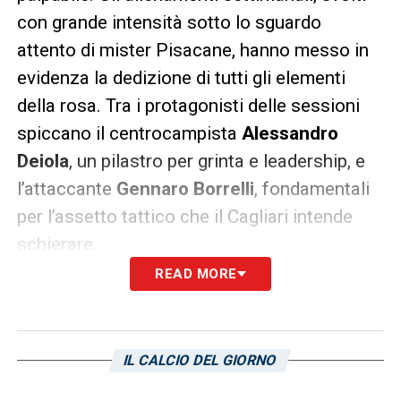
con grande intensità sotto lo sguardo
attento di mister Pisacane, hanno messo in
evidenza la dedizione di tutti gli elementi
della rosa. Tra i protagonisti delle sessioni
spiccano il centrocampista
Alessandro
Deiola
, un pilastro per grinta e leadership, e
l’attaccante
Gennaro Borrelli
, fondamentali
per l’assetto tattico che il Cagliari intende
schierare.
READ MORE
A testimonianza dell’atmosfera di
preparazione, il club sardo ha scelto di
condividere sui propri canali social, in
IL CALCIO DEL GIORNO
particolare su
Instagram
, una ricca gallery
fotografica. Le immagini catturano i momenti