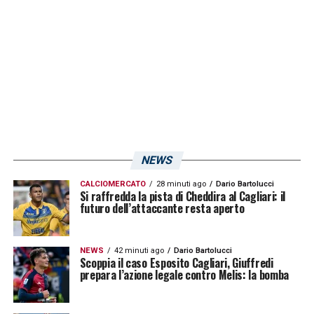
salienti dell’ultima seduta, focalizzando
l’attenzione sull’impegno profuso da ogni
singolo calciatore e confermando un gruppo
unito e focalizzato sull’obiettivo.
NEWS
CALCIOMERCATO
28 minuti ago
Dario Bartolucci
Si raffredda la pista di Cheddira al Cagliari: il
futuro dell’attaccante resta aperto
NEWS
42 minuti ago
Dario Bartolucci
Scoppia il caso Esposito Cagliari, Giuffredi
prepara l’azione legale contro Melis: la bomba