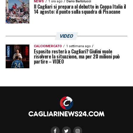
NEWS
1 ora ago
Dario Bartolucci
Visualizza questo post su Instagram
Il Cagliari si prepara al debutto in Coppa Italia il
14 agosto: il punto sulla squadra di Pisacane
VIDEO
CALCIOMERCATO
1 settimana ago
Esposito resterà a Cagliari? Giulini vuole
risolvere la situazione, ma per 20 milioni può
partire – VIDEO
U
n post condiviso da Cagliari Calcio (@cagliaricalcio)
DOVE SEGUIRE IL MATCH TRA CAGLIARI E