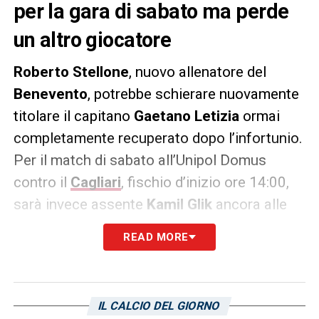
per la gara di sabato ma perde
un altro giocatore
Roberto Stellone
, nuovo allenatore del
Benevento
, potrebbe schierare nuovamente
titolare il capitano
Gaetano Letizia
ormai
completamente recuperato dopo l’infortunio.
Per il match di sabato all’Unipol Domus
contro il
Cagliari
, fischio d’inizio ore 14:00,
sarà invece assente
Kamil
Glik
ancora alle
prese con un problema al ginocchio.
READ MORE
LA PLAYLIST DELLE NOSTRE TOP NEWS
IL CALCIO DEL GIORNO