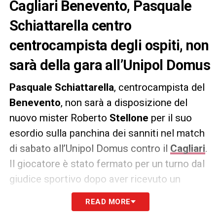
Cagliari Benevento, Pasquale
Schiattarella centro
centrocampista degli ospiti, non
sarà della gara all’Unipol Domus
Pasquale Schiattarella
, centrocampista del
Benevento
, non sarà a disposizione del
nuovo mister Roberto
Stellone
per il suo
esordio sulla panchina dei sanniti nel match
di sabato all’Unipol Domus contro il
Cagliari
.
Il giocatore è stato fermato per un turno dal
giudice sportivo dopo aver ricevuto un
cartellino giallo nella gara contro il Venezia
READ MORE
ed essendo in diffida.