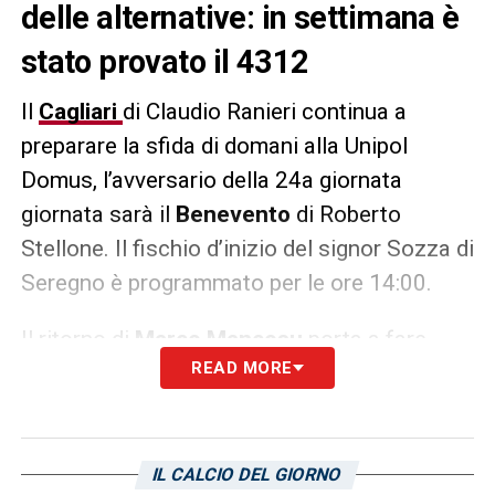
delle alternative: in settimana è
stato provato il 4312
Il
Cagliari
di Claudio Ranieri continua a
preparare la sfida di domani alla Unipol
Domus, l’avversario della 24a giornata
giornata sarà il
Benevento
di Roberto
Stellone. Il fischio d’inizio del signor Sozza di
Seregno è programmato per le ore 14:00.
Il ritorno di
Marco Mancosu
porta a fare
READ MORE
delle valutazioni di tipo tattico, il tutto anche
date le numerose assenze a centrocampo:
Deiola, Rog, Nandez e Viola. Quest’oggi
L’Unione Sarda
palesa la possibilità
IL CALCIO DEL GIORNO