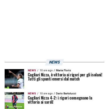
dell’impiego di un 4-3-1-2 nel quale
troverebbe posto il trequartista sardo classe
88′. Mister
Ranieri
ha studiato questa
soluzione in settimana e non è escluso che
la rivoluzione tattica parta dal match contro i
Sanniti.
LA PLAYLIST DELLE NOSTRE TOP NEWS
NEWS
NEWS
10 ore ago
Maria Floris
Cagliari Nizza, è vittoria ai rigori per gli isolani!
Tutti gli spunti emersi dal match
NEWS
10 ore ago
Dario Bartolucci
Cagliari Nizza 4-2: i rigori consegnano la
vittoria ai sardi!