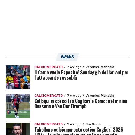
NEWS
CALCIOMERCATO
7 ore ago
Veronica Mandala
Il Como vuole Esposito! Sondaggio dei lariani per
l’attaccante rossoblù
CALCIOMERCATO
7 ore ago
Veronica Mandala
Colloqui in corso tra Cagliari e Como: nel mirino
Dossena e Van Der Brempt
CALCIOMERCATO
9 ore ago
Elia Serra
Tabellone calciomercato estivo Cagliari 2026
LIVE: i trasferimenti in entrata e in uscita