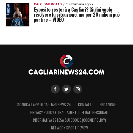
CALCIOMERCATO
1 settimana ago
Esposito resterà a Cagliari? Giulini vuole
risolvere la situazione, ma per 20 milioni può
partire – VIDEO
SCARICA L’APP DI CAGLIARI NEWS 24
CONTATTI
REDAZIONE
PRIVACY POLICY E TRATTAMENTO DEI DATI PERSONALI
INFORMATIVA ESTESA SUI COOKIE (COOKIE POLICY)
NETWORK SPORT REVIEW