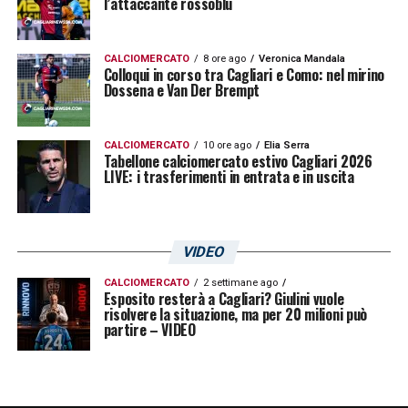
l’attaccante rossoblù
Questo scenario cambia i piani iniziali: non
trattandosi più di un giocatore legato da un
CALCIOMERCATO
8 ore ago
Veronica Mandala
Colloqui in corso tra Cagliari e Como: nel mirino
contratto pluriennale, la trattativa del Cagliari
Dossena e Van Der Brempt
per il suo ingaggio potrebbe essere facilitata
ora che Battimelli si appresta a diventare
CALCIOMERCATO
10 ore ago
Elia Serra
Tabellone calciomercato estivo Cagliari 2026
svincolato
dopo l’esperienza in prestito con
LIVE: i trasferimenti in entrata e in uscita
Trapani.
Perché Battimelli interessa al
VIDEO
Cagliari
CALCIOMERCATO
2 settimane ago
Esposito resterà a Cagliari? Giulini vuole
Il profilo di Battimelli interessa al club sardo
risolvere la situazione, ma per 20 milioni può
partire – VIDEO
per motivi tecnici e di progetto. Si tratta di un
attaccante giovane, fisico e con esperienza
già in Serie C nonostante la giovane età,