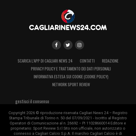
pronto a fare il salto di qualità. La
stagione
al Pontedera con 3 assist nelle sue prime
12 partite
evidenzia la sua capacità di
partecipare alla manovra offensiva, oltre al
lavoro da punta centrale, e lo rende adatto a
un progetto di lungo periodo costruito
attorno a crescita e continuità.
SCARICA L’APP DI CAGLIARI NEWS 24
CONTATTI
REDAZIONE
PRIVACY POLICY E TRATTAMENTO DEI DATI PERSONALI
Se il Cagliari riuscisse a convincerlo a
INFORMATIVA ESTESA SUI COOKIE (COOKIE POLICY)
NETWORK SPORT REVIEW
trasferirsi, l’ex Primavera del Bologna
potrebbe inserirsi immediatamente nella rosa
gestisci il consenso
rossoblù, con la possibilità di trovare spazio
Copyright 2026 © riproduzione riservata Cagliari News 24 – Registro
come alternativa offensiva e potenziale
Stampa Tribunale di Torino n. 50 del 07/09/2021 - Iscritto al Registro
titolare in prospettiva.
Operatori di Comunicazione al n. 26692 – PI 11028660014 Editore e
proprietario: Sport Review S.r.l Sito non ufficiale, non autorizzato o
connesso a Cagliari Calcio S.p.A. Il marchio Cagliari Calcio è di