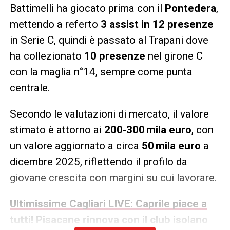
Battimelli ha giocato prima con il
Pontedera
,
mettendo a referto
3 assist in 12 presenze
in Serie C, quindi è passato al Trapani dove
ha collezionato
10 presenze
nel girone C
con la maglia n°14, sempre come punta
centrale.
Secondo le valutazioni di mercato, il valore
stimato è attorno ai
200‑300 mila euro
, con
un valore aggiornato a circa
50 mila euro
a
dicembre 2025, riflettendo il profilo da
giovane crescita con margini su cui lavorare.
Ultimissime Cagliari LIVE: Caprile piace a
tutti! Pisacane rinnova con il club isolano