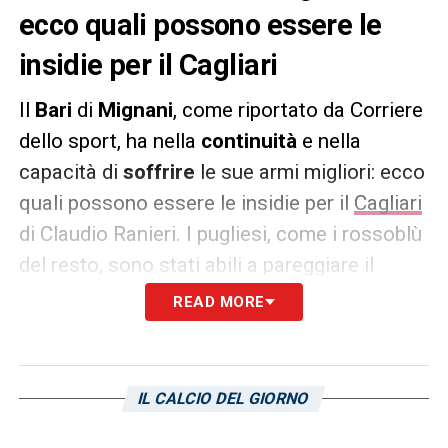
ecco quali possono essere le
insidie per il Cagliari
Il
Bari
di
Mignani
, come riportato da Corriere
dello sport, ha nella
continuità
e nella
capacità di
soffrire
le sue armi migliori: ecco
quali possono essere le insidie per il
Cagliari
di Claudio Ranieri. I pugliesi, come i rossoblù
del resto, sono stati abili a pareggiare il
risultato dell’andata contro il Sudtirol di
READ MORE
Pierpaolo Bisoli. Ma non solo, gli uomini di
Mignani hanno fatto un grande campionato,
lottando fino all’ultimo con il Genoa di
IL CALCIO DEL GIORNO
Alberto Gilardino per il secondo posto.