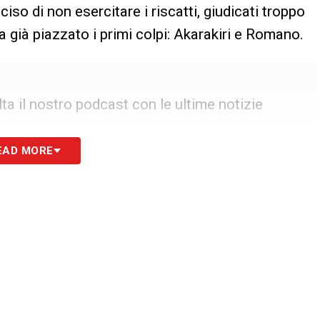
so di non esercitare i riscatti, giudicati troppo
 già piazzato i primi colpi: Akarakiri e Romano.
a il nostro podcast con le ultime notizie
EAD MORE
ino su Asllani
a, gli isolani sono tornati prepotentemente su un
llani
, centrocampista di proprietà dell’
Inter
chia con la maglia del
Besiktas
. Secondo quanto
con i nerazzurri sarebbe in una fase molto avanzata!
er il possibile affondo.