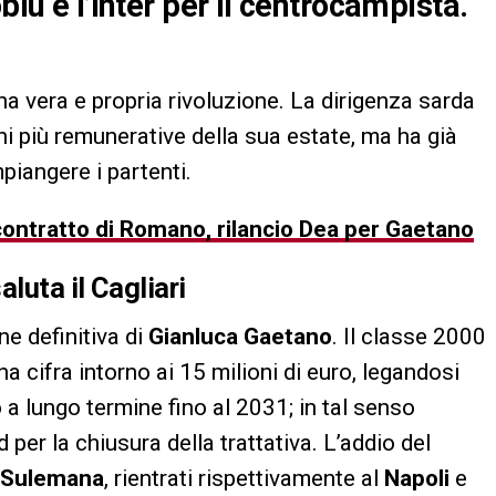
blù e l’Inter per il centrocampista.
na vera e propria rivoluzione. La dirigenza sarda
ni più remunerative della sua estate, ma ha già
mpiangere i partenti.
l contratto di Romano, rilancio Dea per Gaetano
luta il Cagliari
ne definitiva di
Gianluca Gaetano
. Il classe 2000
a cifra intorno ai 15 milioni di euro, legandosi
a lungo termine fino al 2031; in tal senso
er la chiusura della trattativa. L’addio del
Sulemana
, rientrati rispettivamente al
Napoli
e