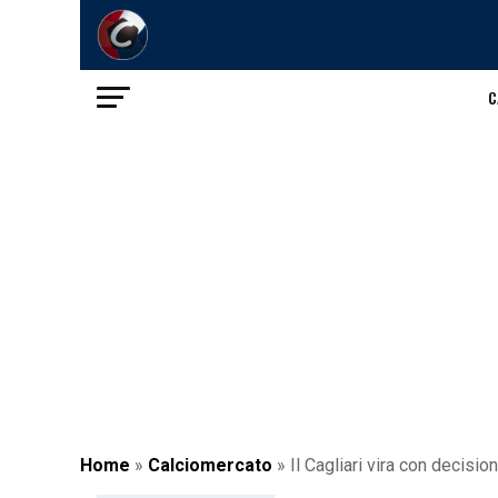
C
Home
»
Calciomercato
»
Il Cagliari vira con decisio