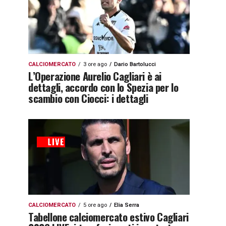
CALCIOMERCATO
3 ore ago
Dario Bartolucci
L’Operazione Aurelio Cagliari è ai
dettagli, accordo con lo Spezia per lo
scambio con Ciocci: i dettagli
CALCIOMERCATO
5 ore ago
Elia Serra
Tabellone calciomercato estivo Cagliari