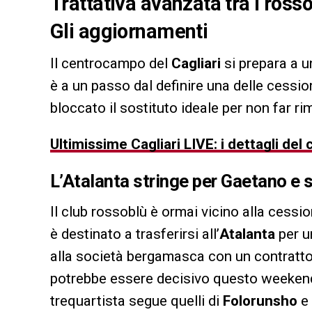
Trattativa avanzata tra i rosso
Gli aggiornamenti
Il centrocampo del
Cagliari
si prepara a u
è a un passo dal definire una delle cessio
bloccato il sostituto ideale per non far ri
Ultimissime Cagliari LIVE: i dettagli de
L’Atalanta stringe per Gaetano e sa
Il club rossoblù è ormai vicino alla cessio
è destinato a trasferirsi all’
Atalanta
per un
alla società bergamasca con un contratto 
potrebbe essere decisivo questo weekend p
trequartista segue quelli di
Folorunsho
e