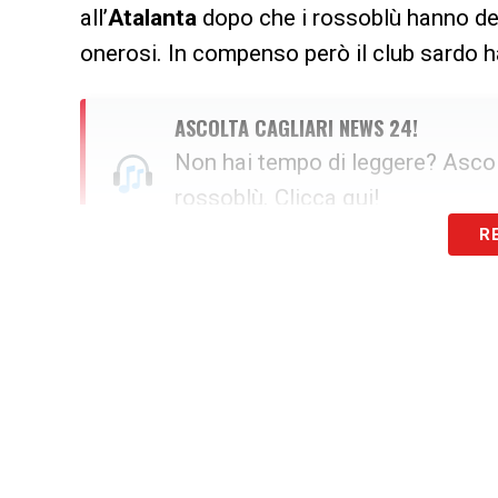
all’
Atalanta
dopo che i rossoblù hanno deci
onerosi. In compenso però il club sardo ha
ASCOLTA CAGLIARI NEWS 24!
Non hai tempo di leggere? Ascolt
rossoblù.
Clicca qui!
R
Colpo di scena per il Cagliari: mir
Per raccogliere l’eredità in cabina di regi
profilo già sondato a gennaio:
Kristjan As
reduce da un’esperienza in prestito in Tur
riporta Tuttosport, infatti, la trattativa 
Le prossime settimane saranno decisive p