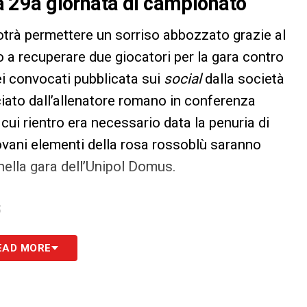
 la 29a giornata di campionato
potrà permettere un sorriso abbozzato grazie al
ito a recuperare due giocatori per la gara contro
ei convocati pubblicata sui
social
dalla società
ciato dall’allenatore romano in conferenza
il cui rientro era necessario data la penuria di
ovani elementi della rosa rossoblù saranno
 nella gara dell’Unipol Domus.
S
EAD MORE