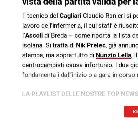
vista della partita valida per
Il tecnico del
Cagliari
Claudio Ranieri si 
lavoro dell’infermeria, il cui staff è riusc
l’
Ascoli
di Breda – come riporta la lista d
isolana. Si tratta di
Nik Prelec
, già annun
stampa, ma soprattutto di
Nunzio Lella
, 
centrocampisti causa infortunio. I due gi
fondamentali dall’inizio o a gara in corso
LA PLAYLIST DELLE NOSTRE TOP NEW
R