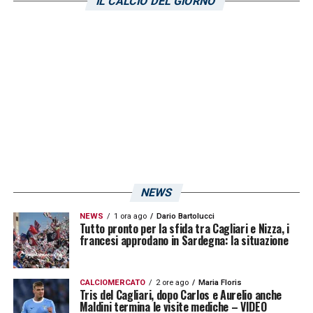
IL CALCIO DEL GIORNO
gara delicatissima. Vincere significherebbe
mettere un passo in avanti nella corsa alla
promozione, in previsione della gara di
ritorno allo stadio Ennio Tardini. Proprio i
tifosi del Parma non hanno perso tempo e
mandano un segnale al Cagliari e ai propri
giocatori. Gli spalti saranno gremiti per la
semifinale di ritorno, in scena sabato 3
giugno. Come riportato da
Parma Live
, è
NEWS
stata superata la quota 10mila biglietti
NEWS
1 ora ago
Dario Bartolucci
venduti. C’è da attendersi il tutto esaurito in
Tutto pronto per la sfida tra Cagliari e Nizza, i
francesi approdano in Sardegna: la situazione
Emilia Romagna per gli uomini di
Claudio
Ranieri
.
CALCIOMERCATO
2 ore ago
Maria Floris
Tris del Cagliari, dopo Carlos e Aurelio anche
Maldini termina le visite mediche – VIDEO
LA PLAYLIST DELLE NOSTRE TOP NEWS