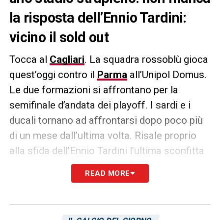
la risposta dell’Ennio Tardini:
vicino il sold out
Tocca al
Cagliari
. La squadra rossoblù gioca
quest’oggi contro il
Parma
all’Unipol Domus.
Le due formazioni si affrontano per la
semifinale d’andata dei playoff. I sardi e i
ducali tornano ad affrontarsi dopo poco più
di un mese dall’ultima volta. Risale proprio
alla sfida dell’Ennio Tardini l’ultima sconfitta
dei rossoblù, lo scorso 22 aprile (2-1 per i
READ MORE
giocatori di
Fabio Pecchia
). Proprio nel
giorno del suo compleanno (103 anni
compiuti), il Cagliari cerca la rivincita in una