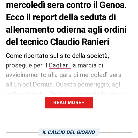
mercoledì sera contro il Genoa.
Ecco il report della seduta di
allenamento odierna agli ordini
del tecnico Claudio Ranieri
Come riportato sul sito della società,
prosegue per il
Cagliari
la marcia di
avvicinamento alla gara di mercoledì sera
all’Unipol Domus. Questo pomeriggio, agli
ordini di mister Ranieri, la squadra ha iniziato
la
seduta
con dei lavori di
READ MORE
attivazione
ed una
serie di partitelle con porticine. A seguire i
calciatori che hanno totalizzato più
minutaggio nell’ultima gara hanno svolto
IL CALCIO DEL GIORNO