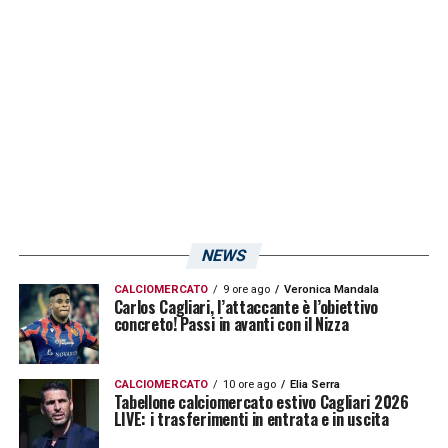
delle
esercitazioni atletiche
; per gli altri
partita
a campo ridotto.
Domani, martedì 28, lo staff ha fissato un
nuovo allenamento alla vigilia del match.
LA PLAYLIST DELLE NOSTRE TOP NEWS
NEWS
CALCIOMERCATO
9 ore ago
Veronica Mandala
Carlos Cagliari, l’attaccante è l’obiettivo
concreto! Passi in avanti con il Nizza
CALCIOMERCATO
10 ore ago
Elia Serra
Tabellone calciomercato estivo Cagliari 2026
LIVE: i trasferimenti in entrata e in uscita