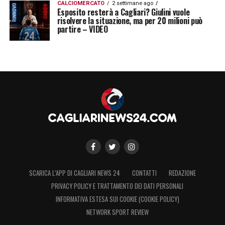
CALCIOMERCATO
2 settimane ago
Esposito resterà a Cagliari? Giulini vuole
risolvere la situazione, ma per 20 milioni può
partire – VIDEO
SCARICA L’APP DI CAGLIARI NEWS 24
CONTATTI
REDAZIONE
PRIVACY POLICY E TRATTAMENTO DEI DATI PERSONALI
INFORMATIVA ESTESA SUI COOKIE (COOKIE POLICY)
NETWORK SPORT REVIEW