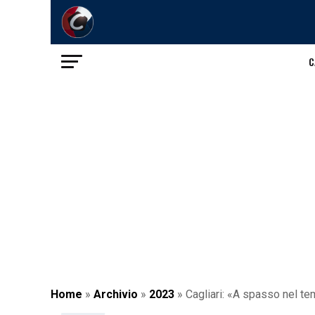
C
Home
»
Archivio
»
2023
»
Cagliari: «A spasso nel t