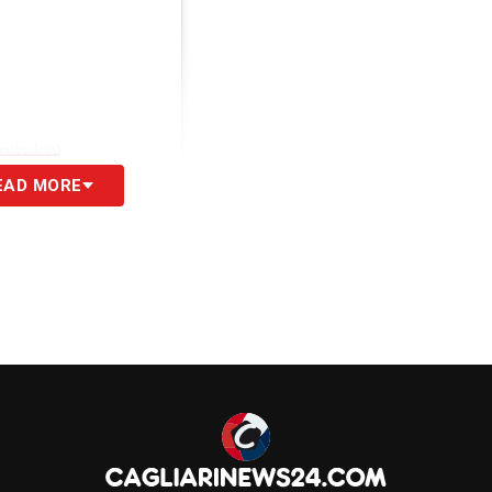
aricalcio)
EAD MORE
S