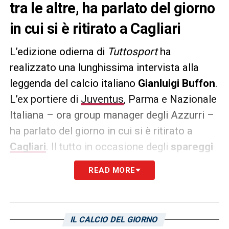
tra le altre, ha parlato del giorno
in cui si è ritirato a Cagliari
L’edizione odierna di
Tuttosport
ha
realizzato una lunghissima intervista alla
leggenda del calcio italiano
Gianluigi Buffon
.
L’ex portiere di
Juventus
, Parma e Nazionale
Italiana – ora group manager degli Azzurri –
ha parlato del giorno in cui si è ritirato a
Cagliari
. Il tutto in occasione degli
spareggi
promozione
della scorsa stagione, con la
READ MORE
maglia dei Ducali.
Le sue parole:
«Voglia di tornare in campo? Mai. Davvero.
Quando mi sono fatto male a Cagliari nei
IL CALCIO DEL GIORNO