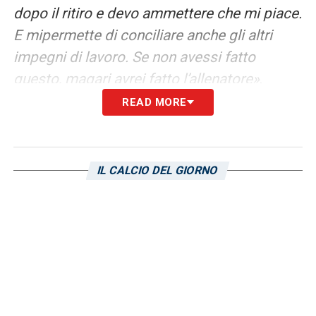
dopo il ritiro e devo ammettere che mi piace.
E mipermette di conciliare anche gli altri
impegni di lavoro. Se non avessi fatto
questo, magari avrei fatto l’allenatore»
.
READ MORE
FELICI –
«È un giocatore che sta mostrando
tutto il suo talento. Ha fatto la gavetta e
merita lo spazio che Nicola gli sta
IL CALCIO DEL GIORNO
concedendo»
.
LUVUMBO –
«Non sarà facile per Nicola
(quando rientrerà n.d.r.). Zito lo conosciamo
tutti, ma Mattia sta facendo esperienza e sta
dimostrando di essere un giocatore di
livello»
.