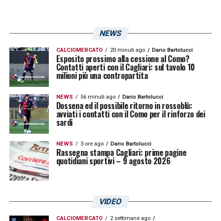
CAGLIARI –
«Viaggia tra alti e bassi. Prima
della brutta partita di Torino aveva fatto un
NEWS
bel filotto. Con la Lazio ha giocato bene e
CALCIOMERCATO
20 minuti ago
Dario Bartolucci
Esposito prossimo alla cessione al Como?
credo possa salvarsi con facilità, ma ha
Contatti aperti con il Cagliari: sul tavolo 10
milioni più una contropartita
bisogno di trovare maggiore continuità di
risultati»
.
NEWS
56 minuti ago
Dario Bartolucci
Dossena ed il possibile ritorno in rossoblù:
avviati i contatti con il Como per il rinforzo dei
SFIDA CON IL PARMA –
«Vale tanto. Di più
sardi
per il Parma che non si era mai trovato in
NEWS
3 ore ago
Dario Bartolucci
zona retrocessione quest’anno e deve
Rassegna stampa Cagliari: prime pagine
quotidiani sportivi – 9 agosto 2026
reagire se non vuole restarci. Il Cagliari,
invece, nelle ultime due stagioni si è abituato
a quel tipo di pressione»
.
VIDEO
PAURA DI PERDERE –
«È la classica partita
CALCIOMERCATO
2 settimane ago