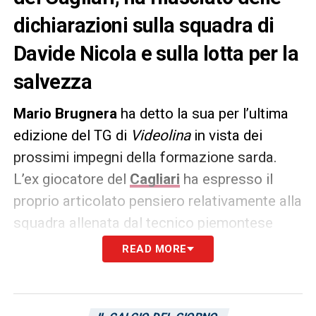
dichiarazioni sulla squadra di
Davide Nicola e sulla lotta per la
salvezza
Mario Brugnera
ha detto la sua per l’ultima
edizione del TG di
Videolina
in vista dei
prossimi impegni della formazione sarda.
L’ex giocatore del
Cagliari
ha espresso il
proprio articolato pensiero relativamente alla
squadra allenata dal tecnico piemontese
Davide Nicola
. Brugnera ha inoltre rilasciato
READ MORE
delle dichiarazioni sulle chance dei rossblù
sardi nella
lotta per conquistare la
salvezza
. Le sue parole: