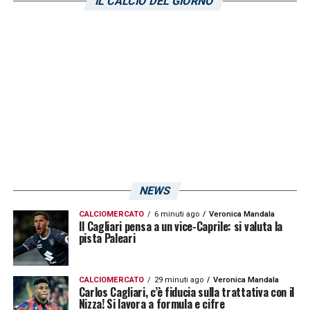
IL CALCIO DEL GIORNO
«Il Cagliari è una squadra, come sapevamo
già dall’inizio della stagione, dovrà lottare
per conquistare la salvezza. Ci sono alcune
squadre che sono più deboli dei rossoblù,
secondo me abbiamo la possibilità di
riuscire a salvarci tranquillamente a partire
dalla prossima partita contro il
Monza
»
.
NEWS
LA PLAYLIST DELLE NOSTRE TOP NEWS
CALCIOMERCATO
6 minuti ago
Veronica Mandala
Il Cagliari pensa a un vice-Caprile: si valuta la
pista Paleari
CALCIOMERCATO
29 minuti ago
Veronica Mandala
Carlos Cagliari, c’è fiducia sulla trattativa con il
Nizza! Si lavora a formula e cifre