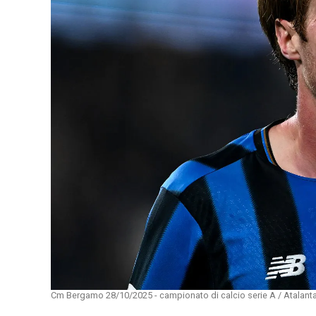
Cm Bergamo 28/10/2025 - campionato di calcio serie A / Atalanta-