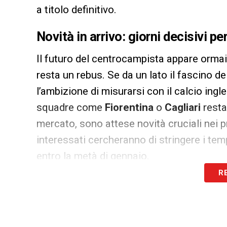
a titolo definitivo.
Novità in arrivo: giorni decisivi pe
Il futuro del centrocampista appare orma
resta un rebus. Se da un lato il fascino d
l’ambizione di misurarsi con il calcio ingle
squadre come
Fiorentina
o
Cagliari
resta
mercato, sono attese novità cruciali nei pr
interessati cercheranno di stringere i temp
entro la metà di gennaio.
R
LEGGI ANCHE:
Luperto Cremonese, ci son
LA PLAYLIST DELLE NOSTRE TOP NEW