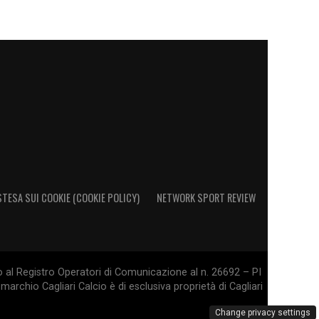
STESA SUI COOKIE (COOKIE POLICY)
NETWORK SPORT REVIEW
o al Registro Operatori di Comunicazione al n. 26692 – PI
marchio Cagliari Calcio è di esclusiva proprietà di Cagliari
Change privacy settings