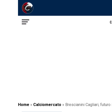
C
Home
»
Calciomercato
»
Brescianini Cagliari, futur