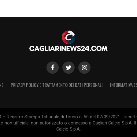
NE
PRIVACY POLICY E TRATTAMENTO DEI DATI PERSONALI
INFORMATIVA E
 – Registro Stampa Tribunale di Torino n. 50 del 07/09/2021 - Iscritt
 non ufficiale, non autorizzato o connesso a Cagliari Calcio S.p.A. Il 
Calcio S.p.A.