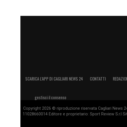
SCARICA L’APP DI CAGLIARI NEWS 24
CONTATTI
REDAZIO
gestisci il consenso
Copyright 2026 © riproduzione riservata Cagliari News 24
11028660014 Editore e proprietario: Sport Review S.r.l Sito