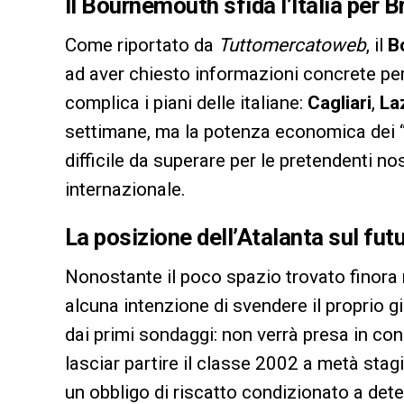
Il Bournemouth sfida l’Italia per B
Come riportato da
Tuttomercatoweb
, il
B
ad aver chiesto informazioni concrete per
complica i piani delle italiane:
Cagliari
,
La
settimane, ma la potenza economica dei 
difficile da superare per le pretendenti no
internazionale.
La posizione dell’Atalanta sul futu
Nonostante il poco spazio trovato finora n
alcuna intenzione di svendere il proprio g
dai primi sondaggi: non verrà presa in con
lasciar partire il classe 2002 a metà stag
un obbligo di riscatto condizionato a dete