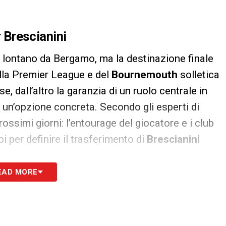
r Brescianini
i lontano da Bergamo, ma la destinazione finale
ella Premier League e del
Bournemouth
solletica
se, dall’altro la garanzia di un ruolo centrale in
 un’opzione concreta. Secondo gli esperti di
ossimi giorni: l’entourage del giocatore e i club
i per definire il trasferimento di
Brescianini
EAD MORE
o stati contatti con il Cagliari! Le novità
S