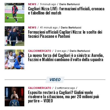
secondo quanto riferito da Moretto, anche il
NEWS
9 minuti ago
Dario Bartolucci
Cagliari Nizza LIVE: formazioni ufficiali, cronaca
Bournemouth
avrebbe messo gli occhi sul
e tabellino del match
giocatore, aumentando ulteriormente il livello
di competizione attorno al suo nome.
NEWS
41 minuti ago
Dario Bartolucci
Formazioni ufficiali Cagliari Nizza: le scelte dei
tecnici Pisacane e Pantoni
Cagliari, strategia chiara: rinforzi
mirati senza rivoluzioni
CALCIOMERCATO
2 ore ago
Dario Bartolucci
La nuova forza del Cagliari è a sinistra: Aurelio,
La linea del Cagliari resta improntata alla
Fazzini e Maldini cambiano il volto della squadra
prudenza e alla sostenibilità. L’eventuale
arrivo di Brescianini rientrerebbe in una
strategia ben precisa: migliorare la qualità
VIDEO
complessiva del centrocampo senza alterare
CALCIOMERCATO
2 settimane ago
Esposito resterà a Cagliari? Giulini vuole
gli equilibri del gruppo.
risolvere la situazione, ma per 20 milioni può
partire – VIDEO
Il mese di gennaio offrirà diverse