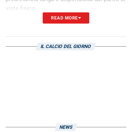
vista fisico.
READ MORE
Concorrenza folta: non solo club
italiani
Come riportato dal giornalista
Matteo
IL CALCIO DEL GIORNO
Moretto
, la concorrenza per Brescianini è
tutt’altro che ridotta. Sul centrocampista
dell’Atalanta, infatti, si sono mosse diverse
società. In Italia lo seguono con attenzione
Fiorentina
,
Cremonese
e
Genoa
, tutte alla
ricerca di un rinforzo affidabile per il reparto
centrale.
Non manca nemmeno l’interesse dall’estero:
NEWS