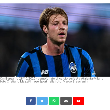
Cm Bergamo 28/10/2025 - campionato di calcio serie A / Atalanta-Milan /
foto Cristiano Mazzi/Image Sport nella foto: Marco Brescianini