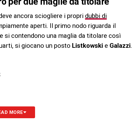
ro per due maglie da titolare
deve ancora sciogliere i propri
dubbi di
piamente aperti. Il primo nodo riguarda il
 si contendono una maglia da titolare così
uarti, si giocano un posto
Listkowski
e
Galazzi
.
S
EAD MORE