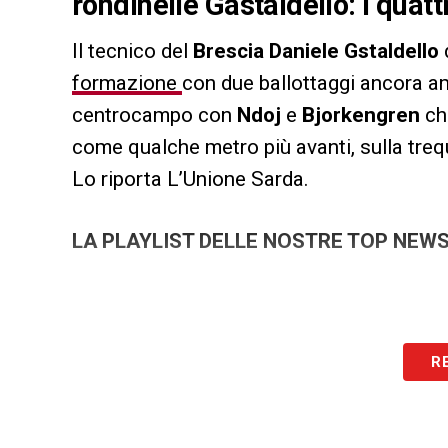
rondinelle Gastaldello: i quatt
Il tecnico del
Brescia Daniele Gstaldello
formazione
con due ballottaggi ancora am
centrocampo con
Ndoj
e
Bjorkengren
che
come qualche metro più avanti, sulla treq
Lo riporta L’Unione Sarda.
LA PLAYLIST DELLE NOSTRE TOP NEW
R