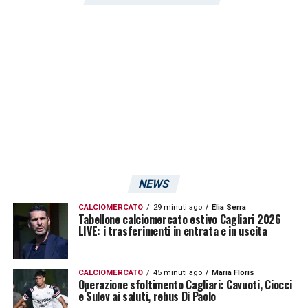
infortunato crea grossi problemi. Ho visto
Juventus-Cagliari, che nel finale era anche in
difficoltà perché dopo le tre sostituzioni in
panchina aveva solo ragazzini
».
LA PLAYLIST DELLE NOSTRE TOP NEWS
NEWS
CALCIOMERCATO
29 minuti ago
Elia Serra
Tabellone calciomercato estivo Cagliari 2026
LIVE: i trasferimenti in entrata e in uscita
CALCIOMERCATO
45 minuti ago
Maria Floris
Operazione sfoltimento Cagliari: Cavuoti, Ciocci
e Sulev ai saluti, rebus Di Paolo