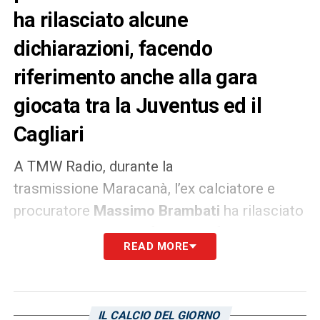
ha rilasciato alcune
dichiarazioni, facendo
riferimento anche alla gara
giocata tra la Juventus ed il
Cagliari
A TMW Radio, durante la
trasmissione Maracanà, l’ex calciatore e
procuratore
Massimo
Brambati
ha rilasciato
alcune dichiarazioni, facendo riferimento
READ MORE
anche alla gara giocata tra la
Juventus
ed il
Cagliari
. Ecco una delle sue considerazioni:
DIFFICOLTA
‘ – «
Alla Juve ogni mezzo
IL CALCIO DEL GIORNO