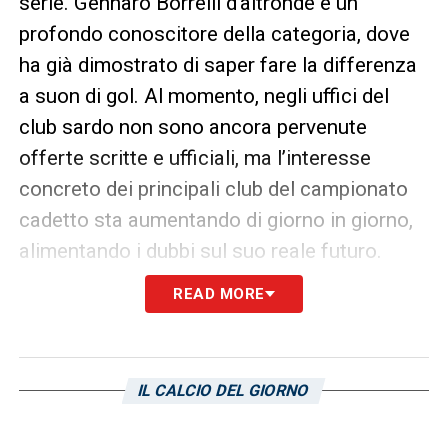
serie. Gennaro Borrelli d’altronde è un
profondo conoscitore della categoria, dove
ha già dimostrato di saper fare la differenza
a suon di gol. Al momento, negli uffici del
club sardo non sono ancora pervenute
offerte scritte e ufficiali, ma l’interesse
concreto dei principali club del campionato
cadetto sta aumentando di giorno in giorno,
alimentando i dubbi sul suo reale futuro.
READ MORE
La valutazione di Borrelli e la
tentazione plusvalenza
I giochi del mercato restano aperti e tutto
IL CALCIO DEL GIORNO
dipenderà dalla caratura delle proposte che
verranno presentate nelle prossime