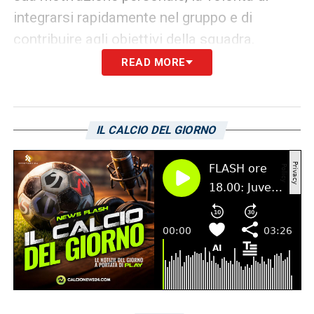
integrarsi rapidamente nel gruppo e di
contribuire agli obiettivi della squadra.
READ MORE
Per Borrelli, il Cagliari rappresenta
un’importante vetrina per affermarsi
definitivamente nel
calcio italiano
. Sotto la
IL CALCIO DEL GIORNO
guida di Pisacane e con il supporto di
compagni esperti come Leonardo Pavoletti
– che ha già espresso parole di elogio nei
suoi confronti –, l’attaccante ha tutte le
carte in regola per crescere e dimostrare il
suo valore. I tifosi del Cagliari attendono di
vederlo all’opera e sperano che possa essere
il bomber che contribuirà a una stagione di