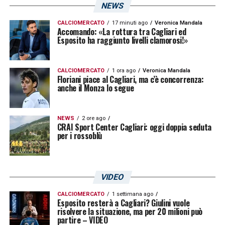
successi. Le sue parole:
NEWS
«Il gruppo mi ha accolto benissimo, c’è
CALCIOMERCATO
17 minuti ago
Veronica Mandala
Accomando: «La rottura tra Cagliari ed
Esposito ha raggiunto livelli clamorosi!»
grande armonia. Voglio ripagare la fiducia sul
campo».
CALCIOMERCATO
1 ora ago
Veronica Mandala
Floriani piace al Cagliari, ma c’è concorrenza:
LA PLAYLIST DELLE NOSTRE TOP NEWS
anche il Monza lo segue
NEWS
2 ore ago
CRAI Sport Center Cagliari: oggi doppia seduta
per i rossoblù
VIDEO
CALCIOMERCATO
1 settimana ago
Esposito resterà a Cagliari? Giulini vuole
risolvere la situazione, ma per 20 milioni può
partire – VIDEO