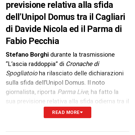
previsione relativa alla sfida
dell’Unipol Domus tra il Cagliari
di Davide Nicola ed il Parma di
Fabio Pecchia
Stefano Borghi
durante la trasmissione
“L’ascia raddoppia” di
Cronache di
Spogliatoio
ha rilasciato delle dichiarazioni
sulla sfida dell’Unipol Domus. Il noto
giornalista, riporta
Parma Live
, ha fatto la
sua previsione relativa alla sfida odierna tra il
Cagliari
di Davide Nicola ed il
Parma
di Fabio
READ MORE
Pecchia. Le sue parole: