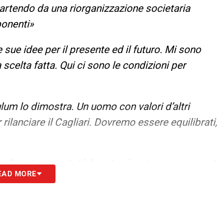
partendo da una riorganizzazione societaria
ponenti»
e sue idee per il presente ed il futuro. Mi sono
 scelta fatta. Qui ci sono le condizioni per
ulum lo dimostra. Un uomo con valori d’altri
rilanciare il Cagliari. Dovremo essere equilibrati,
ato in serie A. L’obiettivo è arrivarci e restarci
EAD MORE
et importante, non solo per il club ma anche per
to livello, un settore giovanile con buone basi. La