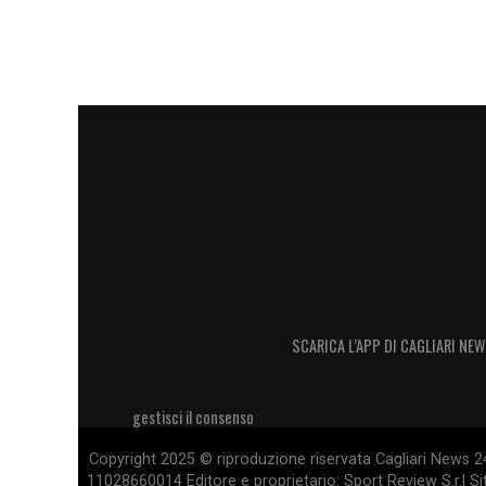
PLAY OFF –
«Mi auguro di giocarli con tu
psico-fisiche. Sono partite determinate da
LA PLAYLIST DELLE NOSTRE TOP NEW
SCARICA L’APP DI CAGLIARI NEW
gestisci il consenso
Copyright 2025 © riproduzione riservata Cagliari News 24
11028660014 Editore e proprietario: Sport Review S.r.l Sito