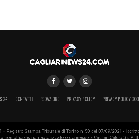
tti a disposizione e nelle migliori condizioni
gli episodi. Ricette per vincerli non ce ne sono»
.
S
S 24
CONTATTI
REDAZIONE
PRIVACY POLICY
PRIVACY POLICY COO
 – Registro Stampa Tribunale di Torino n. 50 del 07/09/2021 - Iscritt
 non ufficiale, non autorizzato o connesso a Cagliari Calcio S.p.A. Il 