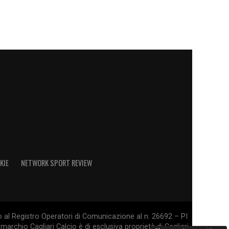
KIE
NETWORK SPORT REVIEW
o al Registro Operatori di Comunicazione al n. 26692 – PI
marchio Cagliari Calcio è di esclusiva proprietà di Cagliari