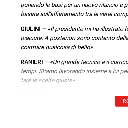
ponendo le basi per un nuovo rilancio e 
basata sull’affiatamento tra le varie com
GIULINI –
«Il presidente mi ha illustrato l
piaciute. A posteriori sono contento della
costruire qualcosa di bello»
RANIERI –
«Un grande tecnico e il curric
tempi. Stiamo lavorando insieme a lui per 
fare le scelte giuste»
CAGLIARI –
«Speriamo in un ritorno immedi
R
con basi solide. Il nuovo stadio è un ass
la città. Abbiamo un Centro sportivo di al
strada tracciata è giusta»