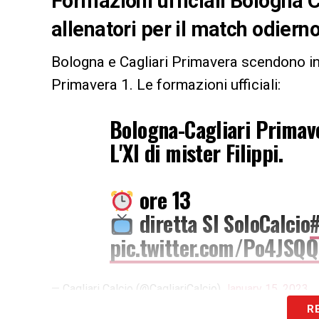
Formazioni ufficiali Bologna C
allenatori per il match odiern
Bologna e Cagliari Primavera scendono i
Primavera 1. Le formazioni ufficiali:
Bologna-Cagliari Primav
L'XI di mister Filippi.
ore 13
diretta SI SoloCalcio
pic.twitter.com/Po4JSQ
— Cagliari Calcio (@CagliariCalcio)
January 15, 2023
R