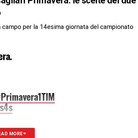
agliari Primavera: le scelte dei due
o
n campo per la 14esima giornata del campionato
era.
#Primavera1TIM
Qs4s
EAD MORE