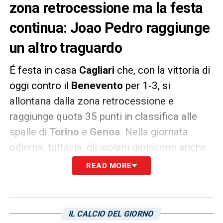
zona retrocessione ma la festa
continua: Joao Pedro raggiunge
un altro traguardo
É festa in casa
Cagliari
che, con la vittoria di
oggi contro il
Benevento
per 1-3, si
allontana dalla zona retrocessione e
raggiunge quota 35 punti in classifica alle
spalle di
Torino
e
Genoa
. Nella giornata
odierna, tuttavia, gli isolani gioiscono anche
per un altro traguardo raggiunto dal capitano
READ MORE
rossoblù.
Joao Pedro
, infatti, è il primo giocatore
IL CALCIO DEL GIORNO
brasiliano ad aver segnato più di 15 reti in