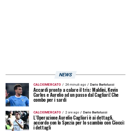
due stagioni consecutive di Serie A da
Adriano
nel 2003/04 e nel 2004/05.
LA PLAYLIST DELLE NOSTRE TOP NEWS
NEWS
CALCIOMERCATO
24 minuti ago
Dario Bartolucci
Accardi pronto a calare il tris: Maldini, Kevin
Carlos e Aurelio ad un passo dal Cagliari! Che
combo per i sardi
CALCIOMERCATO
2 ore ago
Dario Bartolucci
L’Operazione Aurelio Cagliari è ai dettagli,
accordo con lo Spezia per lo scambio con Ciocci:
i dettagli