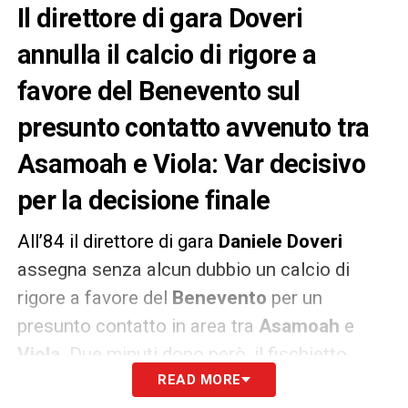
Il direttore di gara Doveri
annulla il calcio di rigore a
favore del Benevento sul
presunto contatto avvenuto tra
Asamoah e Viola: Var decisivo
per la decisione finale
All’84 il direttore di gara
Daniele Doveri
assegna senza alcun dubbio un calcio di
rigore a favore del
Benevento
per un
presunto contatto in area tra
Asamoah
e
Viola
. Due minuti dopo però, il fischietto
viene richiamato al Var per valutare quanto
READ MORE