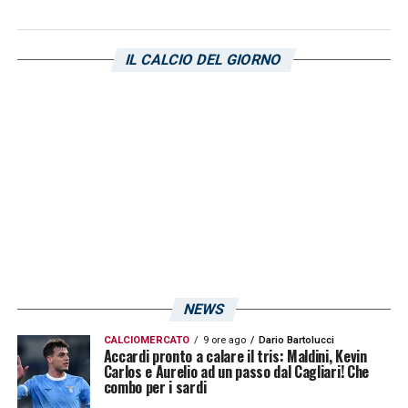
accaduto tra i due giocatori.
All”87 Doveri torna sui suoi passi e annulla il
IL CALCIO DEL GIORNO
rigore assegnato ai sanniti che suscita molto
polemiche, sopratutto tra le file della tribuna
dei padroni di casa.
LA PLAYLIST DELLE NOSTRE TOP NEWS
NEWS
CALCIOMERCATO
9 ore ago
Dario Bartolucci
Accardi pronto a calare il tris: Maldini, Kevin
Carlos e Aurelio ad un passo dal Cagliari! Che
combo per i sardi