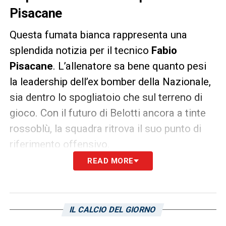
Pisacane
Questa fumata bianca rappresenta una
splendida notizia per il tecnico
Fabio
Pisacane
. L’allenatore sa bene quanto pesi
la leadership dell’ex bomber della Nazionale,
sia dentro lo spogliatoio che sul terreno di
gioco. Con il futuro di Belotti ancora a tinte
rossoblù, la squadra ritrova il suo punto di
riferimento offensivo.
READ MORE
Il riscatto di Belotti dopo il grave
infortunio
La prossima stagione avrà un sapore
IL CALCIO DEL GIORNO