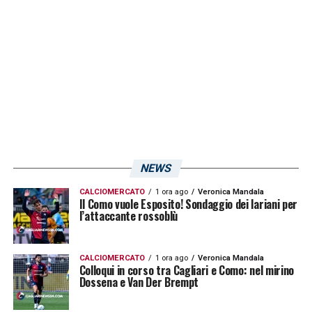
speciale. Il centravanti è atteso da una vera e
propria missione di riscatto dopo un’annata
tormentata e complessa, condizionata dalla
terribile rottura del legamento crociato. La
sfortuna è ormai alle spalle: Belotti è pronto
a ruggire di nuovo per trascinare il suo
Cagliari a suon di gol.
NEWS
LA PLAYLIST DELLE NOSTRE TOP NEWS
CALCIOMERCATO
1 ora ago
Veronica Mandala
Il Como vuole Esposito! Sondaggio dei lariani per
l’attaccante rossoblù
CALCIOMERCATO
1 ora ago
Veronica Mandala
Colloqui in corso tra Cagliari e Como: nel mirino
Dossena e Van Der Brempt