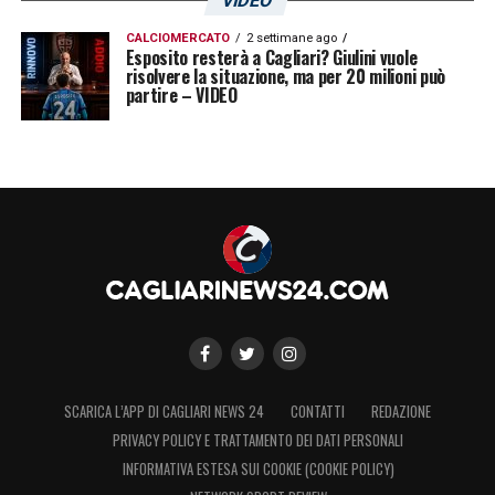
VIDEO
CALCIOMERCATO
2 settimane ago
Esposito resterà a Cagliari? Giulini vuole
risolvere la situazione, ma per 20 milioni può
partire – VIDEO
SCARICA L’APP DI CAGLIARI NEWS 24
CONTATTI
REDAZIONE
PRIVACY POLICY E TRATTAMENTO DEI DATI PERSONALI
INFORMATIVA ESTESA SUI COOKIE (COOKIE POLICY)