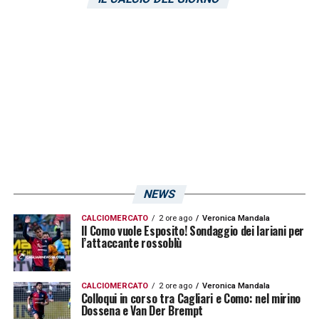
società di
Tommaso Giulini
a concedere uno
sconto rispetto alla cifra pattuita appena sei
mesi fa. Qualora non si riuscisse a ridurre le
pretese dei rossoblù allora il piano B di
Marotta & co. diventerebbe
automaticamente lo svedese classe 2000
dello Spezia
Emil Holm
.
LA PLAYLIST DELLE NOSTRE TOP NEWS
NEWS
CALCIOMERCATO
2 ore ago
Veronica Mandala
Il Como vuole Esposito! Sondaggio dei lariani per
l’attaccante rossoblù
CALCIOMERCATO
2 ore ago
Veronica Mandala
Colloqui in corso tra Cagliari e Como: nel mirino
Dossena e Van Der Brempt