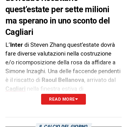
quest’estate per sette milioni
ma sperano in uno sconto del
Cagliari
L’
Inter
di Steven Zhang quest’estate dovrà
fare diverse valutazioni nella costruzione
e/o ricomposizione della rosa da affidare a
Simone Inzaghi. Una delle faccende pendenti
è il riscatto di
Raoul Bellanova
, arrivato dal
Cagliari
nella finestra estiva di
calciomercato in prestito con diritto di
READ MORE
riscatto fissato a sette milioni di euro –
come riporta quest’oggi
Tuttosport
. I
nerazzurri sperano di riuscire a convincere la
IL CALCIO DEL GIORNO