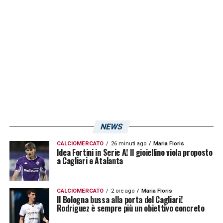
perché ho incontrato compagni di squadra
con i quali mi sono trovato benissimo. A
Cagliari avevo stretto molto con Dessena,
Astori e Perico… tutti ragazzi fantastici oltre
che grandi giocatori»
.
LA PLAYLIST DELLE NOSTRE TOP NEWS
NEWS
CALCIOMERCATO
26 minuti ago
Maria Floris
Idea Fortini in Serie A! Il gioiellino viola proposto
a Cagliari e Atalanta
CALCIOMERCATO
2 ore ago
Maria Floris
Il Bologna bussa alla porta del Cagliari!
Rodriguez è sempre più un obiettivo concreto