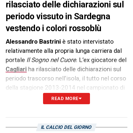
rilasciato delle dichiarazioni sul
periodo vissuto in Sardegna
vestendo i colori rossoblù
Alessandro Bastrini
è stato intervistato
relativamente alla propria lunga carriera dal
portale
Il Sogno nel Cuore
. L’ex giocatore del
Cagliari
ha rilasciato delle dichiarazioni sul
periodo trascorso nell’isola, il tutto nel corso
della stagione 2013-2014 nel campionato di
Serie A
. Le sue parole:
READ MORE
«Cagliari è stata una esperienza molto bella,
piazza bellissima e persone fantastiche che
IL CALCIO DEL GIORNO
mi piace ricordare! Sono stato fortunato