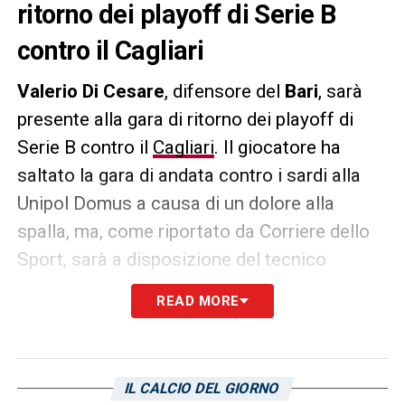
ritorno dei playoff di Serie B
contro il Cagliari
Valerio Di Cesare
, difensore del
Bari
, sarà
presente alla gara di ritorno dei playoff di
Serie B contro il
Cagliari
. Il giocatore ha
saltato la gara di andata contro i sardi alla
Unipol Domus a causa di un dolore alla
spalla, ma, come riportato da Corriere dello
Sport, sarà a disposizione del tecnico
Mignani. In forse Folorunsho, il quale ha
READ MORE
accusato un problema al ginocchio, ma
potrebbe tornare utile a gara in corso.
IL CALCIO DEL GIORNO
LA PLAYLIST DELLE NOSTRE TOP NEWS