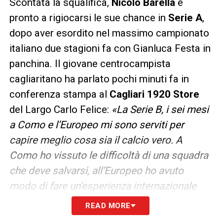
Scontata la squalifica,
Nicolò Barella
è
pronto a rigiocarsi le sue chance in
Serie A
,
dopo aver esordito nel massimo campionato
italiano due stagioni fa con Gianluca Festa in
panchina. Il giovane centrocampista
cagliaritano ha parlato pochi minuti fa in
conferenza stampa al
Cagliari 1920 Store
del Largo Carlo Felice:
«La Serie B, i sei mesi
a Como e l’Europeo mi sono serviti per
capire meglio cosa sia il calcio vero. A
Como ho vissuto le difficoltà di una squadra
che deve salvarsi, all’Europeo ho avuto
modo di fare un’esperienza internazionale
importante. In azzurro ho fatto il mediano,
READ MORE
non ho problemi di collocamento in campo.