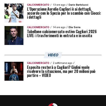
CALCIOMERCATO
13 ore ago
Dario Bartolucci
Dichiarazioni raccolte da Sergio Cadeddu
L’Operazione Aurelio Cagliari è ai dettagli,
accordo con lo Spezia per lo scambio con Ciocci:
i dettagli
LA PLAYLIST DELLE NOSTRE TOP NEWS
CALCIOMERCATO
14 ore ago
Elia Serra
Tabellone calciomercato estivo Cagliari 2026
LIVE: i trasferimenti in entrata e in uscita
VIDEO
CALCIOMERCATO
2 settimane ago
Esposito resterà a Cagliari? Giulini vuole
risolvere la situazione, ma per 20 milioni può
partire – VIDEO