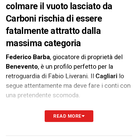
colmare il vuoto lasciato da
Carboni rischia di essere
fatalmente attratto dalla
massima categoria
Federico Barba
, giocatore di proprietà del
Benevento
, è un profilo perfetto per la
retroguardia di Fabio Liverani. Il
Cagliari
lo
segue attentamente ma deve fare i conti con
una pretendente scomoda.
Oggi
Il Corriere dello Sport
riporta
READ MORE
dell’interesse della
Sampdoria
. I doriani
cercano di fare mercato in serie B per