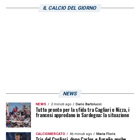
risparmiare data la delicata situazione
IL CALCIO DEL GIORNO
societaria. L’estate è solo agli inizi per
quanto riguarda il calciomercato ma è già
incandescente.
LA PLAYLIST DELLE NOSTRE TOP NEWS
NEWS
NEWS
2 minuti ago
Dario Bartolucci
Tutto pronto per la sfida tra Cagliari e Nizza, i
francesi approdano in Sardegna: la situazione
CALCIOMERCATO
46 minuti ago
Maria Floris
Tris del Cagliari, dopo Carlos e Aurelio anche