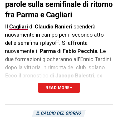
parole sulla semifinale di ritorno
fra Parma e Cagliari
Il
Cagliari
di
Claudio Ranieri
scenderà
nuovamente in campo per il secondo atto
delle semifinali playoff. Si affronta
nuovamente il
Parma
di
Fabio Pecchia
. Le
due formazioni giocheranno all’Ennio Tardini
dopo la vittoria in rimonta del club isolano.
Ecco il pronostico di
Jacopo Balestri
, ex
giocatore della
Reggina
che ha rilasciato
READ MORE
alcune dichiarazioni presso i microfoni della
Gazzetta del Sud
. Uno stralcio delle sue
parole:
«Chi vince fra Cagliari e Parma? Vedo
IL CALCIO DEL GIORNO
favoriti i rossoblù che nell’incontro d’andata