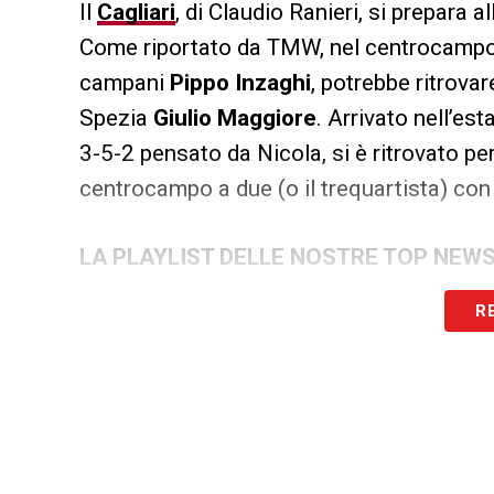
Il
Cagliari
, di Claudio Ranieri, si prepara a
Come riportato da TMW, nel centrocampo a
campani
Pippo Inzaghi
, potrebbe ritrovar
Spezia
Giulio Maggiore
. Arrivato nell’es
3-5-2 pensato da Nicola, si è ritrovato per
centrocampo a due (o il trequartista) con 
LA PLAYLIST DELLE NOSTRE TOP NEW
R