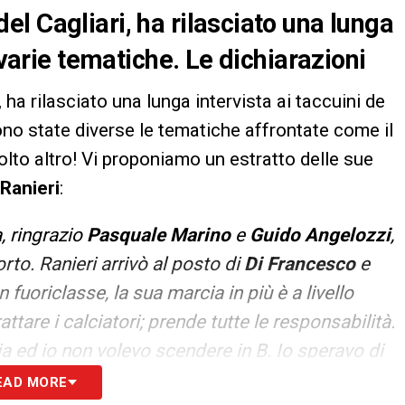
l Cagliari, ha rilasciato una lunga
 varie tematiche. Le dichiarazioni
, ha rilasciato una lunga intervista ai taccuini de
ono state diverse le tematiche affrontate come il
lto altro! Vi proponiamo un estratto delle sue
Ranieri
:
, ringrazio
Pasquale Marino
e
Guido Angelozzi
,
to. Ranieri arrivò al posto di
Di Francesco
e
fuoriclasse, la sua marcia in più è a livello
tare i calciatori; prende tutte le responsabilità.
ria ed io non volevo scendere in B. Io speravo di
mmo. Così sono andato da lui»
.
EAD MORE