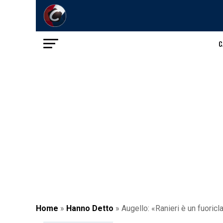
C
Home
»
Hanno Detto
»
Augello: «Ranieri è un fuoricl