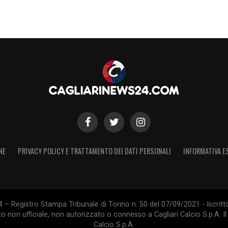
NE
PRIVACY POLICY E TRATTAMENTO DEI DATI PERSONALI
INFORMATIVA E
 – Registro Stampa Tribunale di Torino n. 50 del 07/09/2021 - Iscritt
 non ufficiale, non autorizzato o connesso a Cagliari Calcio S.p.A. Il 
Calcio S.p.A.