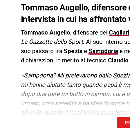
Tommaso Augello, difensore de
intervista in cui ha affrontato
Tommaso Augello
, difensore del
Cagliari
La Gazzetta dello Sport
. Al suo interno s
suo passato tra
Spezia
e
Sampdoria
e mo
dichiarazioni in merito al tecnico
Claudio 
«Sampdoria? Mi prelevarono dallo Spezia
mi hanno aiutato tanto quando papà è mor
dopo due gare mi buttò in campo. Lui è un 
umano, crea serenità e ha idea di come trat
Mi vollè quando il Cagliari era in cadette
salvarmi con la Sampdoria ma retrocede
R