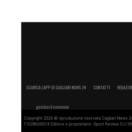
SCARICA L’APP DI CAGLIARI NEWS 24
CONTATTI
REDAZIO
gestisci il consenso
Copyright 2026 © riproduzione riservata Cagliari News 24
11028660014 Editore e proprietario: Sport Review S.r.l Sito