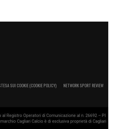
STESA SUI COOKIE (COOKIE POLICY)
NETWORK SPORT REVIEW
o al Registro Operatori di Comunicazione al n. 26692 – PI
marchio Cagliari Calcio è di esclusiva proprietà di Cagliari