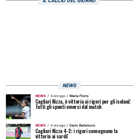
IL CALCIO DEL GIORNO
Infatti il contratto del calciatore nato a
Milano scadrà quest’estate per cui Augello
potrebbe liberarsi a costo zero e firmare per
il club del presidente Mirwan Suwarso. Ad
ora non è stato trovato l’accordo tra la
società sarda sardo e l’ex giocatore della
Sampdoria
, per cui lo scenario sopracitato
appare come realizzabile. Vi aggiorneremo
NEWS
quando ci saranno delle novità o sul
rinnovo
NEWS
4 ore ago
Maria Floris
o sul possibile addio del laterale mancino!
Cagliari Nizza, è vittoria ai rigori per gli isolani!
Tutti gli spunti emersi dal match
LA PLAYLIST DELLE NOSTRE TOP NEWS
NEWS
4 ore ago
Dario Bartolucci
Cagliari Nizza 4-2: i rigori consegnano la
vittoria ai sardi!