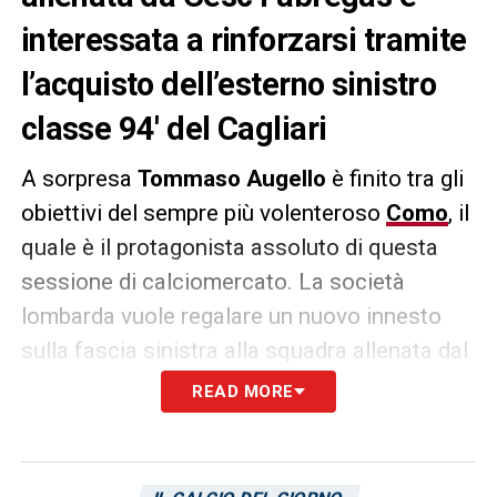
interessata a rinforzarsi tramite
l’acquisto dell’esterno sinistro
classe 94′ del Cagliari
A sorpresa
Tommaso Augello
è finito tra gli
obiettivi del sempre più volenteroso
Como
, il
quale è il protagonista assoluto di questa
sessione di calciomercato. La società
lombarda vuole regalare un nuovo innesto
sulla fascia sinistra alla squadra allenata dal
tecnico Cesc Fabregas. I lariani hanno
READ MORE
chiesto informazioni sull’esterno classe 94′
del
Cagliari
in vista della prossima estate,
riporta via social
Nicolò Schira
.