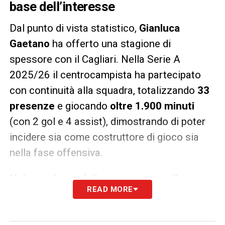
base dell’interesse
Dal punto di vista statistico,
Gianluca
Gaetano
ha offerto una stagione di
spessore con il Cagliari. Nella Serie A
2025/26 il centrocampista ha partecipato
con continuità alla squadra, totalizzando
33
presenze
e giocando
oltre 1.900 minuti
(con 2 gol e 4 assist), dimostrando di poter
incidere sia come costruttore di gioco sia
nella fase offensiva.
Nel complesso della sua carriera nella
READ MORE
massima serie, Gaetano ha raggiunto oltre
90 presenze in Serie A
, con 10 gol e
altrettanti assist cumulati, cifre che