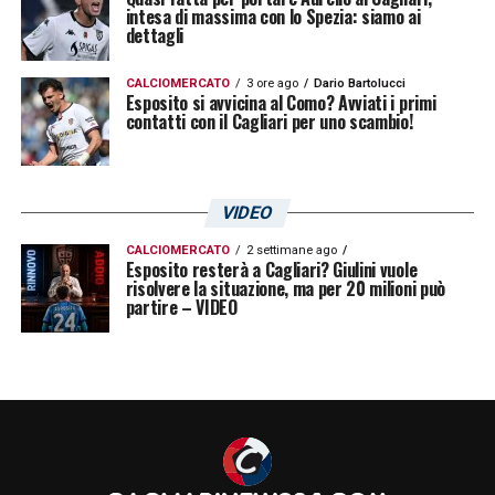
intesa di massima con lo Spezia: siamo ai
accordi definitivi, questa opzione potrebbe
dettagli
rappresentare un elemento di distensione tra
CALCIOMERCATO
3 ore ago
Dario Bartolucci
i due club.
Esposito si avvicina al Como? Avviati i primi
contatti con il Cagliari per uno scambio!
Arrivato al Cagliari dal
Napoli
, Gaetano ha
progressivamente ritagliato un ruolo chiave
VIDEO
nel centrocampo rossoblù, diventando uno
dei giocatori più affidabili della rosa e
CALCIOMERCATO
2 settimane ago
Esposito resterà a Cagliari? Giulini vuole
attirando l’attenzione di squadre di vertice.
risolvere la situazione, ma per 20 milioni può
partire – VIDEO
Per questo motivo il Cagliari è pronto a
valutare ogni proposta con attenzione,
consapevole di detenere un elemento che ha
raccolto apprezzamenti in Italia e in club
ambiziosi come l’Atalanta, e persino della