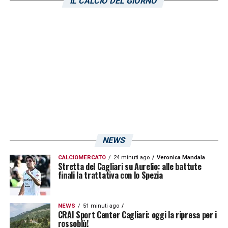
IL CALCIO DEL GIORNO
salvezza. I bergamaschi si trova attualmente
al quart’ultimo posto. La partita si giocherà
domenica 7 maggio alle ore 15. L’incontro
fra le due giovani formazioni sarà visibile in
esclusiva su
Sportitalia
. Anche
CagliariNews24
seguirà la diretta testuale
del match.
LA PLAYLIST DELLE NOSTRE TOP NEWS
NEWS
CALCIOMERCATO
24 minuti ago
Veronica Mandala
Stretta del Cagliari su Aurelio: alle battute
finali la trattativa con lo Spezia
NEWS
51 minuti ago
CRAI Sport Center Cagliari: oggi la ripresa per i
rossoblù!