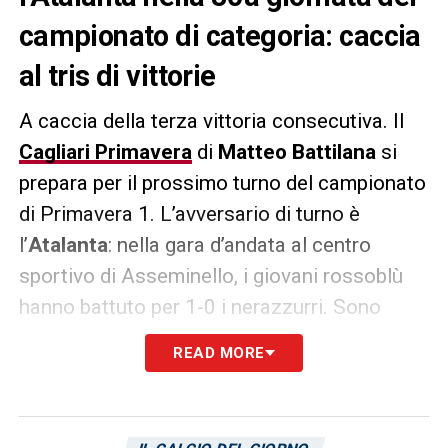
campionato di categoria: caccia
al tris di vittorie
A caccia della terza vittoria consecutiva. Il
Cagliari Primavera
di
Matteo Battilana
si
prepara per il prossimo turno del campionato
di Primavera 1. L’avversario di turno è
l’
Atalanta
: nella gara d’andata al centro
sportivo di Asseminello, i giovani rossoblù
hanno battuto per 1-0 i nerazzurri. Sono
cambiate tante cose da allora nella squadra
READ MORE
isolana, ma l’obiettivo resta lo stesso:
vincere. Il Cagliari volerà alla volta di
Bergamo e si giocherà un bel pezzo di