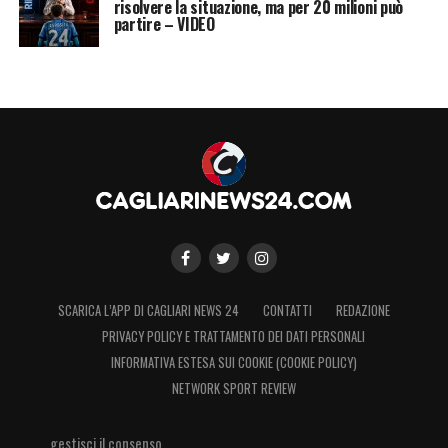
risolvere la situazione, ma per 20 milioni può
75′
GOL CAGLIARI!
Pareggio rossoblù con
partire – VIDEO
Vitale! Calcio d’angolo battuto
magistralmente da Cavuoti e Vitale stacca
altrettanto magistralmente. Pareggio
rossoblù che riequilibrano nuovamente
l’incontro!
74′
OCCASIONE ATALANTA!
Altra fiammata
da parte di De Nipoti. Si accentra dalla
sinistra, calcia, deviazione di Palomba, la
SCARICA L’APP DI CAGLIARI NEWS 24
CONTATTI
REDAZIONE
palla s’impenna e sbatte sull’esterno della
PRIVACY POLICY E TRATTAMENTO DEI DATI PERSONALI
traversa di Iliev. Calcio d’angolo per i padroni
INFORMATIVA ESTESA SUI COOKIE (COOKIE POLICY)
di casa
NETWORK SPORT REVIEW
73′
SOSTITUZIONE ATALANTA
– Altro
gestisci il consenso