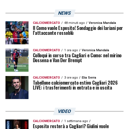
88′
ALTRA AMMONIZIONE
– Un altro
cartellino giallo per i rossoblù di Battilana:
NEWS
ammonito Mameli che ferma fallosamente
CALCIOMERCATO
48 minuti ago
Veronica Mandala
una ripartenza nerazzurra orchestrata da
Il Como vuole Esposito! Sondaggio dei lariani per
l’attaccante rossoblù
Vavassori
83′
CAMBI
– Ancora sostituzioni per
CALCIOMERCATO
1 ora ago
Veronica Mandala
Colloqui in corso tra Cagliari e Como: nel mirino
ambedue le formazioni: dentro Mameli per
Dossena e Van Der Brempt
Del Pupo nel Cagliari e dentro Falleni per
Bernasconi nell’Atalanta
CALCIOMERCATO
3 ore ago
Elia Serra
Tabellone calciomercato estivo Cagliari 2026
LIVE: i trasferimenti in entrata e in uscita
82′
CARTELLINO GIALLO
– Altro giallo per il
Cagliari, il quarto della partita. Ammonito Del
Pupo che ferma fallosamente Colombo a
VIDEO
centrocampo
CALCIOMERCATO
1 settimana ago
Esposito resterà a Cagliari? Giulini vuole