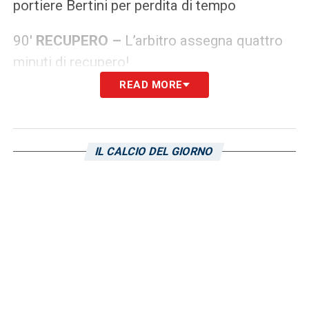
portiere Bertini per perdita di tempo
90′
RECUPERO –
L’arbitro assegna quattro
minuti di recupero!
READ MORE
90′ Cambio per il Cagliari: dentro Deriu per
Cavuoti
IL CALCIO DEL GIORNO
90′
GOL ATALANTA!
Palla gol sfruttata
meravigliosamente dall’Atalanta! Vavassori
salta praticamente tutta la difesa rossoblù e
poi buca Iliev sul primo palo.
89′ Ci prova Masala dalla distanza! Ma il tiro
a giro finisce fra le braccia di Bertini