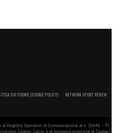
STESA SUI COOKIE (COOKIE POLICY)
NETWORK SPORT REVIEW
o al Registro Operatori di Comunicazione al n. 26692 – PI
marchio Cagliari Calcio è di esclusiva proprietà di Cagliari