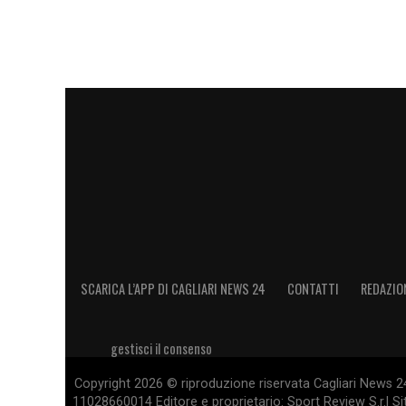
SCARICA L’APP DI CAGLIARI NEWS 24
CONTATTI
REDAZIO
gestisci il consenso
Copyright 2026 © riproduzione riservata Cagliari News 24
11028660014 Editore e proprietario: Sport Review S.r.l Sito