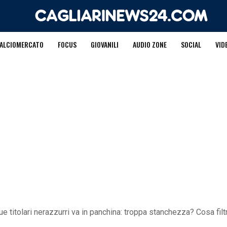
ALCIOMERCATO
FOCUS
GIOVANILI
AUDIO ZONE
SOCIAL
VID
due titolari nerazzurri va in panchina: troppa stanchezza? Cosa filt