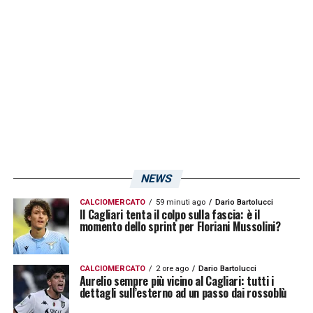
Ciocci
, alle prese con un infortunio che lo
terrà ai box ancora per un mese. La
preparazione prosegue con sessioni mirate
per arrivare pronti alla sfida di sabato a
Bergamo. Lo riporta
Il Corriere dello Sport
.
LA PLAYLIST DELLE NOSTRE TOP NEWS
NEWS
CALCIOMERCATO
59 minuti ago
Dario Bartolucci
Il Cagliari tenta il colpo sulla fascia: è il
momento dello sprint per Floriani Mussolini?
CALCIOMERCATO
2 ore ago
Dario Bartolucci
Aurelio sempre più vicino al Cagliari: tutti i
dettagli sull’esterno ad un passo dai rossoblù