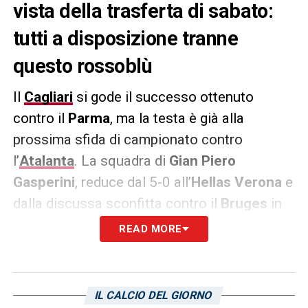
vista della trasferta di sabato:
tutti a disposizione tranne
questo rossoblù
Il
Cagliari
si gode il successo ottenuto
contro il
Parma
, ma la testa è già alla
prossima sfida di campionato contro
l’
Atalanta
. La squadra di
Gian Piero
Gasperini
, reduce dal 5-0 all’
Hellas Verona
e
dalla discussa sconfitta contro il
Bruges
in
Champions League, sarà un avversario
READ MORE
temibile. Mister
Davide Nicola
può contare
su quasi tutta la rosa al completo. L’unico
indisponibile è il terzo portiere
Giuseppe
IL CALCIO DEL GIORNO